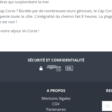
édères qui surplombent la mer.
 Cap Corse ? Bordée par de nombreuses tours génoises, le Cap Cor
ente toute la côte. L'intégralité du chemin fait 8 heures. La pla
 est noir !
 votre séjour en Corse !
SÉCURITÉ ET CONFIDENTIALITÉ
A PROPOS
RE
Mentions légales
CGV
Partenaires