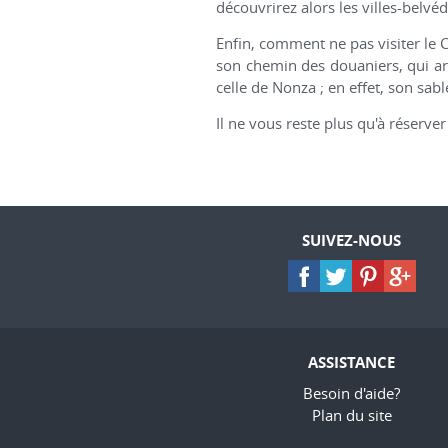
découvrirez alors les villes-belv
Enfin, comment ne pas visiter le
son chemin des douaniers, qui arp
celle de Nonza ; en effet, son sable
Il ne vous reste plus qu'à réserver
SUIVEZ-NOUS
ASSISTANCE
Besoin d'aide?
Plan du site