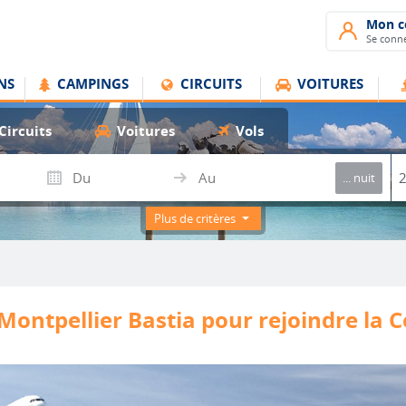
Mon 
Se conne
NS
CAMPINGS
CIRCUITS
VOITURES
Circuits
Voitures
Vols
... nuit
Plus de critères
Montpellier Bastia pour rejoindre la 