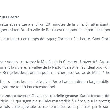
puis Bastia
retta et se situe à environ 20 minutes de la ville. En atterrisant
erez bientôt... La ville de Bastia est un point de départ idéal pour p
 petit aperçu en temps de trajet ; Corte est à 1 heure, Saint-Flor
rse : vous y trouverez le Musée de la Corse et l'Université. Au 
iment la rivière, la vallée de la Restonica est le lieu idéal pour 
x Bergeries des grotelles pour marcher jusqu'au lac de Melo (1 h
heurs. Tous les ans, le festival Porto Latino attire un large public ;
rogramme tout à fait exceptionnel.
e vous trouverez Calvi et sa citadelle génoise. Sur le fronton de c
Fidelis. Ce qui signifie que Calvi reste fidèle à Gênes, qui l'a prot
ne fois cette agréable pause terminée, vous pourrez partir sur