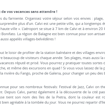
 de vos vacances sans attendre !
ies du farniente. Organisez votre séjour selon vos envies : plage,
surprendre plus d’un. Calvi est une petite ville, qui a longtemps 
 « haute ville ». L’aéroport se situe à 7 km de Calvi et à environ 20
e Bonifato. La région de Balagne est bien connue pour son artisa
, aussi appelés villages-belvédères !
 le loisir de profiter de la station balnéaire et des villages envi
re beaucoup de visiteurs chaque année. Ses plages, mais aussi la 
 vacances réputé et prisé. Vous pourrez y pratiquer toutes sortes d'
e, et même des excursions en quad ! Si vous vous lassez de la pl
à la rivière du Fango, proche de Galeria, pour changer un peu des 
onnue pour ses nombreux festivals: Festival de Jazz, Calvi on th
t. Depuis Calvi, partez également à la découverte de la cité pa
sse tient son nom des îles de la Pietra, dont la couleur est r
 bien agréable à la tombée du jour. Vous ne pourrez repartir d'Il