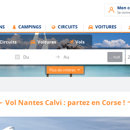
Mon 
Se conne
NS
CAMPINGS
CIRCUITS
VOITURES
Circuits
Voitures
Vols
... nuit
Plus de critères
Vol Nantes Calvi : partez en Corse !