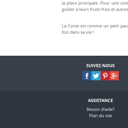
la place principale. Pour une vis
goûter à leurs fruits frais et autre
La Corse est comme un petit para
fois dans sa vie !
SUIVEZ-NOUS
ASSISTANCE
Besoin d'aide?
Plan du site