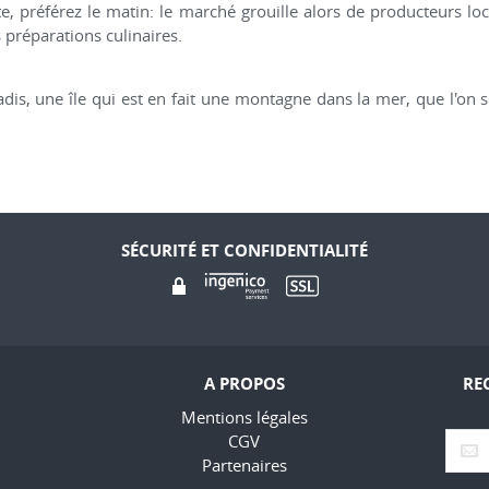
ite, préférez le matin: le marché grouille alors de producteurs lo
s préparations culinaires.
dis, une île qui est en fait une montagne dans la mer, que l'on 
SÉCURITÉ ET CONFIDENTIALITÉ
A PROPOS
RE
Mentions légales
CGV
Partenaires