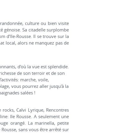
 randonnée, culture ou bien visite
été génoise. Sa citadelle surplombe
 km d’Ile-Rousse. Il se trouve sur la
nat local, alors ne manquez pas de
ronnants, d'où la vue est splendide.
richesse de son terroir et de son
activités: marche, voile,
age, vous pourrez aller jusqu'à la
baignades salées !
e rocks, Calvi Lyrique, Rencontres
oline: Ile Rousse. A seulement une
ouge orangé. La marinella, petite
e Rousse, sans vous être arrêté sur