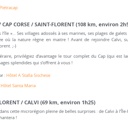
Pietracap
A / CAP CORSE / SAINT-FLORENT (108 km, environ 2h
s l’île »… Ses villages adossés à ses marines, ses plages de galets
e où la nature règne en maitre ! Avant de rejoindre Calvi, su
rent. ;-)
néraire, privilégiez d’avantage le tour complet du Cap (qui est la
ages splendides qui s’offrent à vous !
e :
Hôtel A Stalla Sischese
Hôtel Santa Maria
-FLORENT / CALVI (69 km, environ 1h25)
ans cette microrégion pleine de belles surprises : de Calvi à l’Île
hantera !