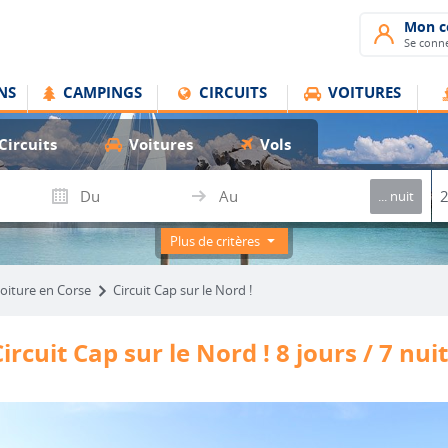
Mon 
Se conne
NS
CAMPINGS
CIRCUITS
VOITURES
Circuits
Voitures
Vols
... nuit
Plus de critères
voiture en Corse
Circuit Cap sur le Nord !
ircuit Cap sur le Nord ! 8 jours / 7 nui