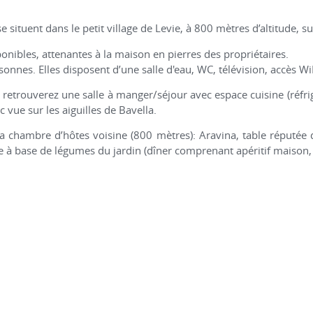
e situent dans le petit village de Levie, à 800 mètres d’altitude, s
nibles, attenantes à la maison en pierres des propriétaires.
onnes. Elles disposent d’une salle d'eau, WC, télévision, accès WiF
etrouverez une salle à manger/séjour avec espace cuisine (réfri
ue sur les aiguilles de Bavella.
la chambre d’hôtes voisine (800 mètres): Aravina, table réputée 
le à base de légumes du jardin (dîner comprenant apéritif maison, vi