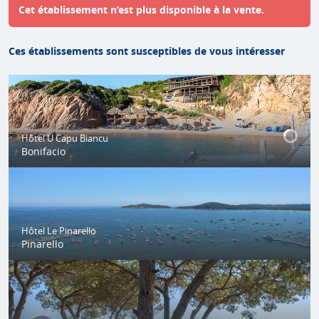
Cet établissement n’est plus disponible à la vente.
Ces établissements sont susceptibles de vous intéresser
Hôtel U Capu Biancu
Bonifacio
Hôtel Le Pinarello
Pinarello
Superbe hôtel avec plage paradisiaque, restaurant
gastronomique et piscine chauffée avec vue panoramique sur le
toit…