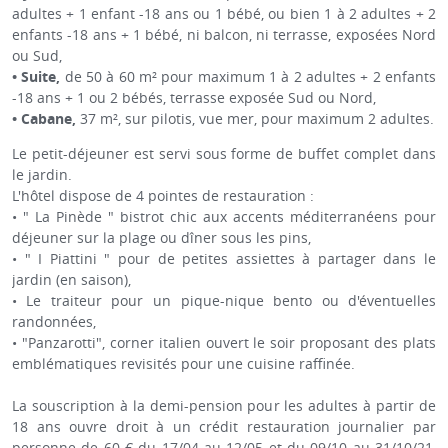
adultes + 1 enfant -18 ans ou 1 bébé, ou bien 1 à 2 adultes + 2
enfants -18 ans + 1 bébé, ni balcon, ni terrasse, exposées Nord
ou Sud,
• Suite,
de 50 à 60 m² pour maximum 1 à 2 adultes + 2 enfants
-18 ans + 1 ou 2 bébés, terrasse exposée Sud ou Nord,
• Cabane,
37 m², sur pilotis, vue mer, pour maximum 2 adultes.
Le petit-déjeuner est servi sous forme de buffet complet dans
le jardin.
L'hôtel dispose de 4 pointes de restauration :
• " La Pinède " bistrot chic aux accents méditerranéens pour
déjeuner sur la plage ou dîner sous les pins,
• " I Piattini " pour de petites assiettes à partager dans le
jardin (en saison),
• Le traiteur pour un pique-nique bento ou d'éventuelles
randonnées,
• "Panzarotti", corner italien ouvert le soir proposant des plats
emblématiques revisités pour une cuisine raffinée.
La souscription à la demi-pension pour les adultes à partir de
18 ans ouvre droit à un crédit restauration journalier par
personne de 60 € du 17/04 au 12/05 et du 09/10 au 31/10/21,