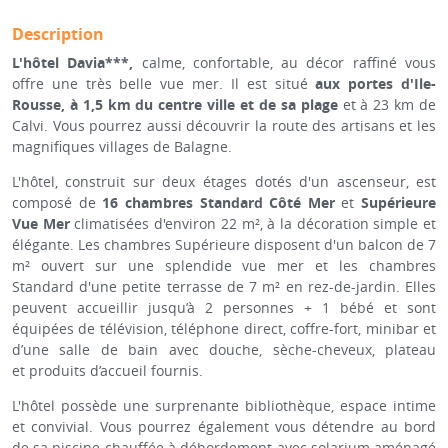
Description
L'hôtel Davia***,
calme, confortable, au décor raffiné vous
offre une très belle vue mer. Il est situé
aux portes d'Ile-
Rousse, à 1,5 km du centre ville et de sa plage
et à 23 km de
Calvi. Vous pourrez aussi découvrir la route des artisans et les
magnifiques villages de Balagne.
L'hôtel, construit sur deux étages dotés d'un ascenseur, est
composé de
16 chambres
Standard Côté Mer
et
Supérieure
Vue Mer
climatisées d'environ 22 m², à la décoration simple et
élégante. Les chambres Supérieure disposent d'un balcon de 7
m² ouvert sur une splendide vue mer et les chambres
Standard d'une petite terrasse de 7 m² en rez-de-jardin. Elles
peuvent accueillir jusqu’à 2 personnes + 1 bébé et sont
équipées de télévision, téléphone direct, coffre-fort, minibar et
d’une salle de bain avec douche, sèche-cheveux, plateau
et produits d’accueil fournis.
L'hôtel possède une surprenante bibliothèque, espace intime
et convivial. Vous pourrez également vous détendre au bord
de sa piscine chauffée à débordement avec solarium aménagé