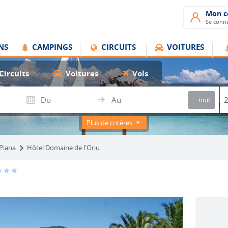
Mon 
Se conne
NS
CAMPINGS
CIRCUITS
VOITURES
Circuits
Voitures
Vols
... nuit
Plus de critères
 Piana
Hôtel Domaine de l'Oriu