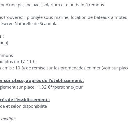
nt d'une piscine avec solarium et d’un bain à remous.
us trouverez : plongée sous-marine, location de bateaux à moteu
Réserve Naturelle de Scandola.
 :
iana)
communs
au plus tard à 11 h
eurs amis : 10 % de remise sur les promenades en mer (voir sur plac
r sur place, auprès de l'établissement :
règlement sur place : 1,32 €*/personne/jour
rès de l'établissement :
de et selon disponibilité
e modifié