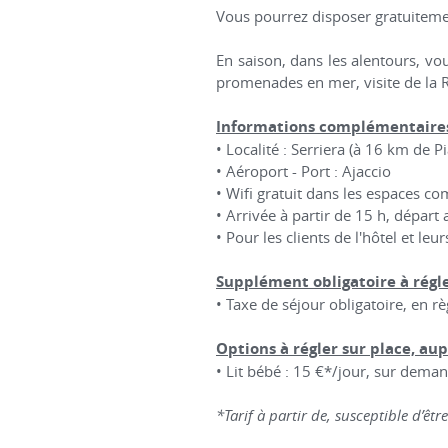
Vous pourrez disposer gratuiteme
En saison, dans les alentours, vo
promenades en mer, visite de la 
Informations complémentaires
• Localité : Serriera (à 16 km de P
• Aéroport - Port : Ajaccio
• Wifi gratuit dans les espaces 
• Arrivée à partir de 15 h, départ 
• Pour les clients de l'hôtel et l
Supplément obligatoire à régle
• Taxe de séjour obligatoire, en 
Options à régler sur place, aup
• Lit bébé : 15 €*/jour, sur deman
*Tarif à partir de, susceptible d’êtr