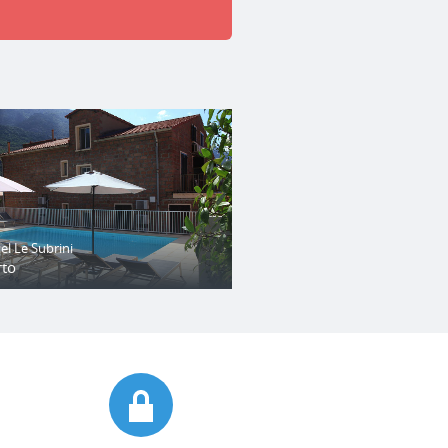
el Le Subrini
rto