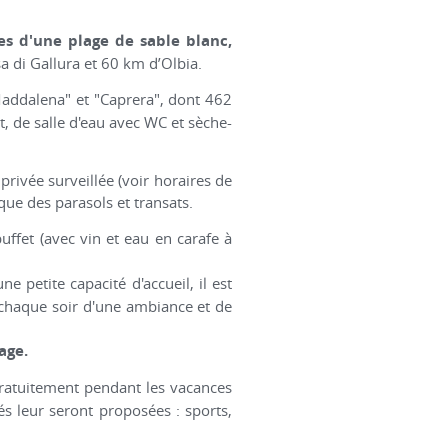
s d'une plage de sable blanc,
sa di Gallura et 60 km d’Olbia.
"Maddalena" et "Caprera", dont 462
, de salle d'eau avec WC et sèche-
rivée surveillée (voir horaires de
 que des parasols et transats.
ffet (avec vin et eau en carafe à
e petite capacité d'accueil, il est
z chaque soir d'une ambiance et de
age.
ratuitement pendant les vacances
és leur seront proposées : sports,