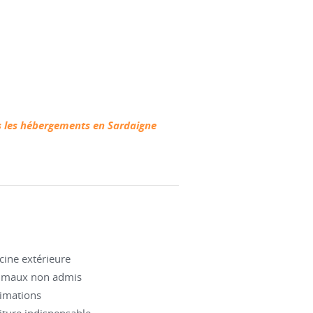
s les hébergements en Sardaigne
cine extérieure
imaux non admis
imations