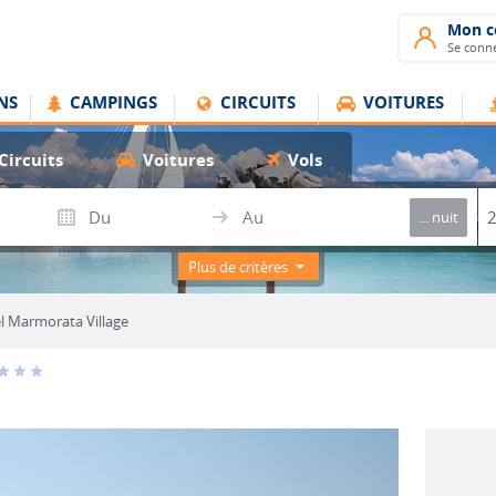
Mon 
Se conne
NS
CAMPINGS
CIRCUITS
VOITURES
Circuits
Voitures
Vols
... nuit
Plus de critères
l Marmorata Village