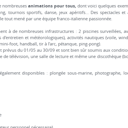
 de nombreuses
animations pour tous,
dont voici quelques exemp
ing, tournois sportifs, danse, jeux apéritifs… Des spectacles e
le tout mené par une équipe franco-italienne passionnée.
nt à de nombreuses infrastructures : 2 piscines surveillées, av
 d'entretien et météorologiques), activités nautiques (voile, wind 
mini-foot, handball, tir à l’arc, pétanque, ping-pong).
ont prévus du 01/05 au 30/09 et sont bien sûr soumis aux conditi
lle de télévision, une salle de lecture et même une discothèque (b
 également disponibles : plongée sous-marine, photographe, lo
e
nateur personnel nécessaire)