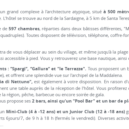
un grand complexe à l'architecture atypique, situé
à 500 mètre
e. L'hôtel se trouve au nord de la Sardaigne, à 5 km de Santa Tere
e de
597 chambres
, réparties dans deux bâtisses différentes, 
uadruples). Toutes disposent de télévision, téléphone, coffre-fort
ra de vous déplacer au sein du village, et même jusqu'à la plage p
ussi accessible à pied. Vous y retrouverez une base nautique, ainsi
s : ’’Spargi’’, ‘’Gallura‘’ et "le Terrazze".
Tous proposent un bu
e), et offrent une splendide vue sur l'archipel de la Maddalena.
lia di Nettuno",
est également à votre disposition. En raison d'un
ent une table auprès de la réception de l'hôtel. Vous profitere
de la région, pêche, barbecue ou encore soirée de gala.
vous propose ses
2 bars, ainsi qu'un "Pool Bar" et un bar de pl
e un
Mini-Club (4 à -12 ans) et un Junior Club (12 à -18 ans)
g
rts 6jours/7, de 9 h à 18 h (fermés le vendredi). Diverses activit
e…