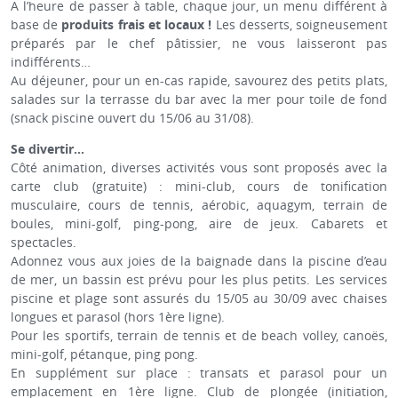
A l’heure de passer à table, chaque jour, un menu différent à
base de
produits frais et locaux !
Les desserts, soigneusement
préparés par le chef pâtissier, ne vous laisseront pas
indifférents…
Au déjeuner, pour un en-cas rapide, savourez des petits plats,
salades sur la terrasse du bar avec la mer pour toile de fond
(snack piscine ouvert du 15/06 au 31/08).
Se divertir...
Côté animation, diverses activités vous sont proposés avec la
carte club (gratuite) : mini-club, cours de tonification
musculaire, cours de tennis, aérobic, aquagym, terrain de
boules, mini-golf, ping-pong, aire de jeux. Cabarets et
spectacles.
Adonnez vous aux joies de la baignade dans la piscine d’eau
de mer, un bassin est prévu pour les plus petits. Les services
piscine et plage sont assurés du 15/05 au 30/09 avec chaises
longues et parasol (hors 1ère ligne).
Pour les sportifs, terrain de tennis et de beach volley, canoës,
mini-golf, pétanque, ping pong.
En supplément sur place : transats et parasol pour un
emplacement en 1ère ligne. Club de plongée (initiation,