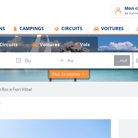
Mon 
Se conne
NS
CAMPINGS
CIRCUITS
VOITURES
Circuits
Voitures
Vols
... nuit
Plus de critères
e Roc e Fiori Hôtel