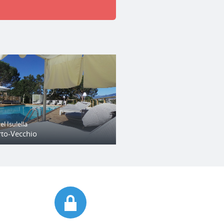
l Isulella
rto-Vecchio