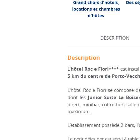
Grand choix d'hôtels,
Des sé
locations et chambres
d'hôtes
DESCRIPTION
Description
L'
hôtel Roc e Fiori****
est insta
5 km du centre de Porto-Vecc
L'hôtel Roc e Fiori se compose 
dont les
Junior Suite La Boise
direct, minibar, coffre-fort, sall
maximum.
L’établissement possède 2 bars, l’u
Le petit déjeuner est servi à table