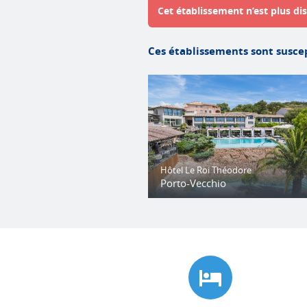
Cet établissement n’est plus dis
Ces établissements sont suscep
Hôtel Le Roi Théodore
Porto-Vecchio
Bel hôtel intimiste avec demi-pensi
dans un restaurant réputé, véritabl
bulle de tranquillité dans Porto-
Vecchio.