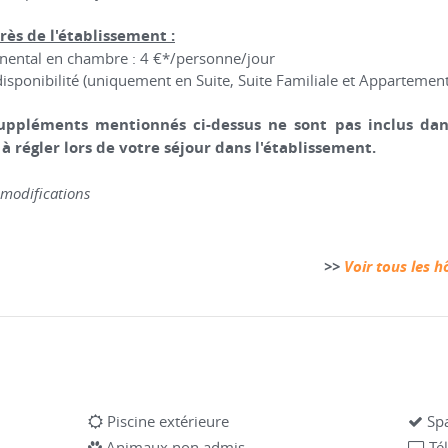
rès de l'établissement :
inental en chambre : 4 €*/personne/jour
disponibilité (uniquement en Suite, Suite Familiale et Appartemen
uppléments mentionnés ci-dessus ne sont pas inclus dans 
 à régler lors de votre séjour dans l'établissement.
e modifications
>>
Voir tous les h
Piscine extérieure
Sp
Animaux non admis
Té