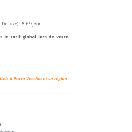
t DeLuxe) : 8 €*/jour
le tarif global lors de votre
ôtels à Porto Vecchio et sa région
a
lévision