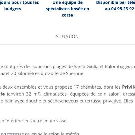
jours pour tous les
Une équipe de
Disponible par té
budgets
spécialistes basée en
au 04 95 23 92
corse
SITUATION
llé tout près des superbes plages de Santa Giulia et Palombaggia
hio
et 20 kilomètres du Golfe de Sperone.
de deux ensembles et vous propose 17 chambres, dont les
Privi
rie
(environ 32 m²), climatisées, équipées de coin salon, dressin
e de bain avec douche et sèche-cheveux et terrasse privative. Elle
n intérieur et l’autre en terrasse.
, en terrasse ou en salle selon la météo.