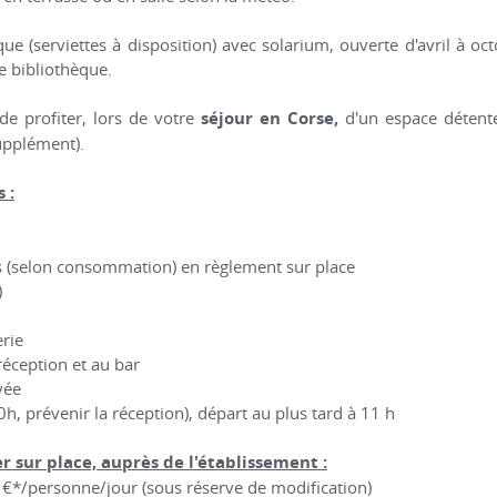
e (serviettes à disposition) avec solarium, ouverte d'avril à oc
e bibliothèque.
e profiter, lors de votre
séjour en Corse,
d'un espace détent
upplément).
 :
ns (selon consommation) en règlement sur place
)
erie
 réception et au bar
vée
0h, prévenir la réception), départ au plus tard à 11 h
r sur place, auprès de l'établissement :
65 €*/personne/jour (sous réserve de modification)