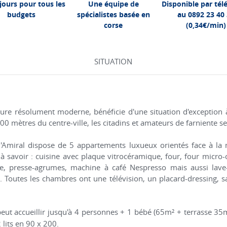
jours pour tous les
Une équipe de
Disponible par té
budgets
spécialistes basée en
au 0892 23 40
corse
(0,34€/min)
SITUATION
ecture résolument moderne, bénéficie d'une situation d'exception à
00 mètres du centre-ville, les citadins et amateurs de farniente s
 l'Amiral dispose de 5 appartements luxueux orientés face à la
 savoir : cuisine avec plaque vitrocéramique, four, four micro-on
oire, presse-agrumes, machine à café Nespresso mais aussi lave-l
rt. Toutes les chambres ont une télévision, un placard-dressing, 
eut accueillir jusqu'à
4 personnes + 1 bébé (65m² + terrasse 35
lits en 90 x 200.