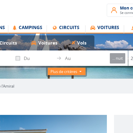
Mon 
Se conne
NS
CAMPINGS
CIRCUITS
VOITURES
Circuits
Voitures
Vols
... nuit
Plus de critères
 l'Amiral