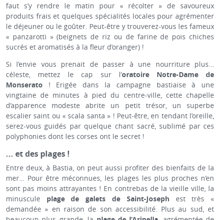
faut s’y rendre le matin pour « récolter » de savoureux
produits frais et quelques spécialités locales pour agrémenter
le déjeuner ou le goûter. Peut-être y trouverez-vous les fameux
« panzarotti » (beignets de riz ou de farine de pois chiches
sucrés et aromatisés à la fleur d’oranger) !
Si l’envie vous prenait de passer à une nourriture plus…
céleste, mettez le cap sur l’
oratoire Notre-Dame de
Monserato
! Erigée dans la campagne bastiaise à une
vingtaine de minutes à pied du centre-ville, cette chapelle
d’apparence modeste abrite un petit trésor, un superbe
escalier saint ou « scala santa » ! Peut-être, en tendant l’oreille,
serez-vous guidés par quelque chant sacré, sublimé par ces
polyphonies dont les corses ont le secret !
... et des plages !
Entre deux, à Bastia, on peut aussi profiter des bienfaits de la
mer… Pour être méconnues, les plages les plus proches n’en
sont pas moins attrayantes ! En contrebas de la vieille ville, la
minuscule
plage de galets de Saint-Joseph
est très «
demandée » en raison de son accessibilité. Plus au sud, et
beaucoup plus grande, la
plage de l’Arinella
, agrémentée de