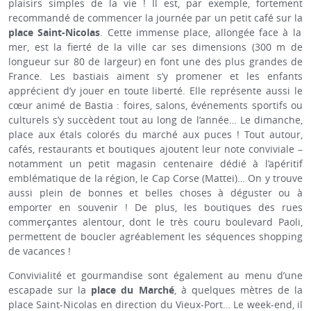
plaisirs simples de la vie ! Il est, par exemple, fortement
recommandé de commencer la journée par un petit café sur la
place Saint-Nicolas
. Cette immense place, allongée face à la
mer, est la fierté de la ville car ses dimensions (300 m de
longueur sur 80 de largeur) en font une des plus grandes de
France. Les bastiais aiment s’y promener et les enfants
apprécient d’y jouer en toute liberté. Elle représente aussi le
cœur animé de Bastia : foires, salons, événements sportifs ou
culturels s’y succèdent tout au long de l’année… Le dimanche,
place aux étals colorés du marché aux puces ! Tout autour,
cafés, restaurants et boutiques ajoutent leur note conviviale –
notamment un petit magasin centenaire dédié à l’apéritif
emblématique de la région, le Cap Corse (Mattei)… On y trouve
aussi plein de bonnes et belles choses à déguster ou à
emporter en souvenir ! De plus, les boutiques des rues
commerçantes alentour, dont le très couru boulevard Paoli,
permettent de boucler agréablement les séquences shopping
de vacances !
Convivialité et gourmandise sont également au menu d’une
escapade sur la
place du Marché
, à quelques mètres de la
place Saint-Nicolas en direction du Vieux-Port… Le week-end, il